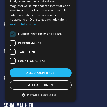
Analysepartner weiter, die diese
möglicherweise mit anderen Informationen
kombinieren, die Sie ihnen bereitgestellt
haben oder die sie im Rahmen Ihrer
Nutzung ihrer Dienste gesammelt haben.
Kontakt
Weitere Informationen
UNBEDINGT ERFORDERLICH
PERFORMANCE
Meine Angebote
TARGETING
FUNKTIONALITÄT
ALLE AKZEPTIEREN
REChtliches
ALLE ABLEHNEN
DETAILS ANZEIGEN
Schau mal hier