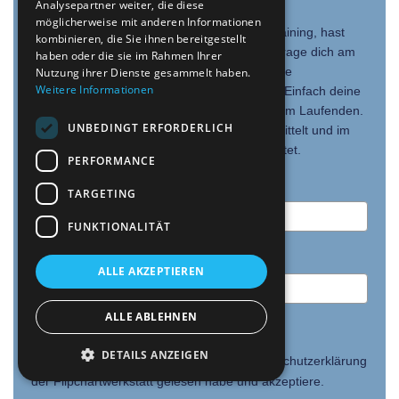
Analysepartner weiter, die diese
möglicherweise mit anderen Informationen
Du interessierst dich für mein Live-Online-Training, hast
kombinieren, die Sie ihnen bereitgestellt
aber zum angebotenen Termin keine Zeit? Trage dich am
haben oder die sie im Rahmen Ihrer
besten gleich auf die Warteliste für kommende
Nutzung ihrer Dienste gesammelt haben.
Weitere Informationen
Veranstaltungen und meinen Newsletter ein. Einfach deine
Kontaktdaten eintragen und du bleibst auf dem Laufenden.
UNBEDINGT ERFORDERLICH
Dadurch werden deine Daten an mich übermittelt und im
Sinne meiner
Datenschutzerklärung
verarbeitet.
PERFORMANCE
Dein Name
TARGETING
FUNKTIONALITÄT
Deine E-Mail
*
ALLE AKZEPTIEREN
ALLE ABLEHNEN
Datenschutzbestätigung
*
DETAILS ANZEIGEN
Hiermit bestätige ich, dass ich die Datenschutzerklärung
der Flipchartwerkstatt gelesen habe und akzeptiere.